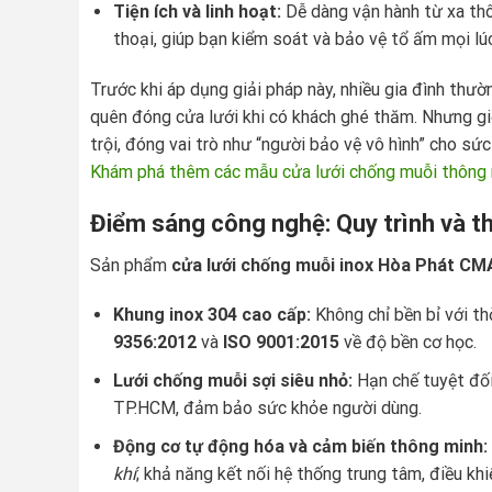
Tiện ích và linh hoạt:
Dễ dàng vận hành từ xa thô
thoại, giúp bạn kiểm soát và bảo vệ tổ ấm mọi lúc
Trước khi áp dụng giải pháp này, nhiều gia đình thư
quên đóng cửa lưới khi có khách ghé thăm. Nhưng gi
trội, đóng vai trò như “người bảo vệ vô hình” cho sức
Khám phá thêm các mẫu cửa lưới chống muỗi thông 
Điểm sáng công nghệ: Quy trình và th
Sản phẩm
cửa lưới chống muỗi inox Hòa Phát CM
Khung inox 304 cao cấp:
Không chỉ bền bỉ với th
9356:2012
và
ISO 9001:2015
về độ bền cơ học.
Lưới chống muỗi sợi siêu nhỏ:
Hạn chế tuyệt đối
TP.HCM, đảm bảo sức khỏe người dùng.
Động cơ tự động hóa và cảm biến thông minh:
khí
; khả năng kết nối hệ thống trung tâm, điều kh