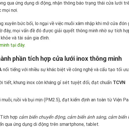
ng qua ứng dụng di động, nhận thông báo trạng thái cửa lưới tr
 mọi nơi.
ờng xuyên bức bối, lo ngại về việc muỗi xâm nhập khi mở cửa đón 
ờ đây, mọi vấn đề đó được giải quyết thông minh nhờ sự tích h
 khỏe và tài sản gia đình.
minh tại đây
.
ành phần tích hợp cửa lưới inox thông minh
A
nổi tiếng với nhiều sự khác biệt về công nghệ và cấu tạo tối ưu
ời tiết, khung inox còn kháng gỉ sét tuyệt đối, đạt chuẩn
TCVN
 muỗi, ruồi và bụi mịn (PM2.5), đạt kiểm định an toàn từ Viện P
Tích hợp
cảm biến chuyển động, cảm biến ánh sáng, cảm biến
iển qua ứng dụng di động trên smartphone, tablet.