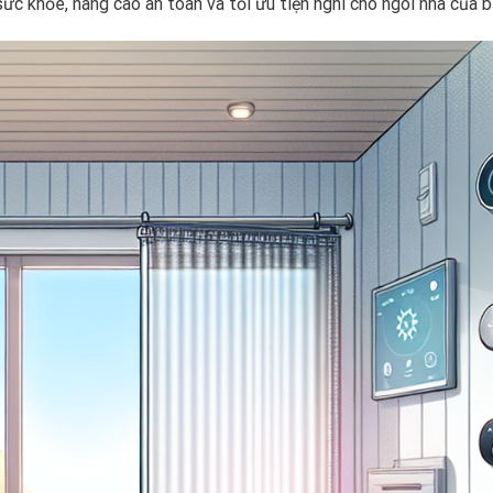
c khỏe, nâng cao an toàn và tối ưu tiện nghi cho ngôi nhà của b