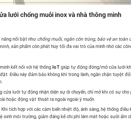
cửa lưới chống muỗi inox và nhà thông minh
h năng nổi bật như
chống muỗi, ngăn côn trùng, bảo vệ an toàn 
minh
, sản phẩm còn phát huy tối đa vai trò của mình nhờ các cô
minh kết nối với hệ thống
IoT
giúp tự động đóng/mở cửa lưới kh
ài đặt. Điều này đảm bảo không khí trong lành, ngăn chặn tuyệt đ
h.
 cửa lưới tự động nhận diện sự di chuyển, chỉ mở khi có sự cho
goài hoặc động vật thoát ra ngoài ngoài ý muốn.
Khi tích hợp với các cảm biến nhiệt độ, ánh sáng, hệ thống điều 
ệ sinh môi trường, giảm đáng kể chi phí làm mát hoặc sưởi ấm c