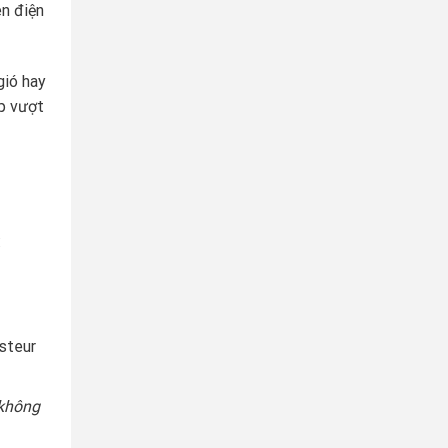
ên điện
gió hay
ợp vượt
:
asteur
 không