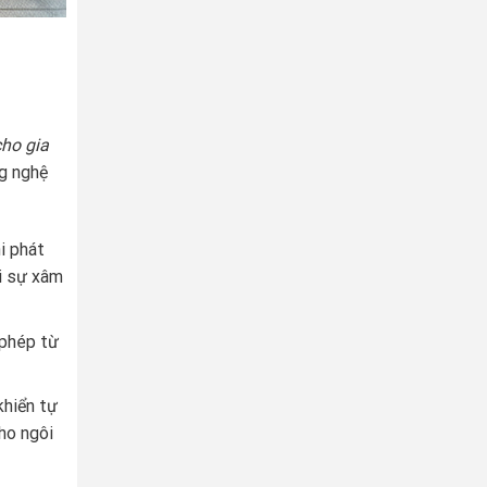
cho gia
ng nghệ
i phát
ối sự xâm
 phép từ
khiển tự
ho ngôi