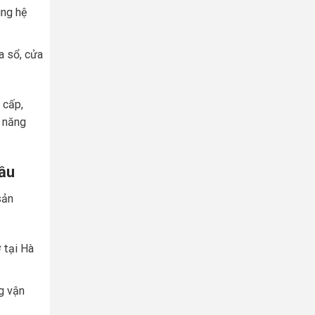
ùng hệ
a sổ, cửa
 cấp,
h năng
đầu
sản
 tại Hà
g vận