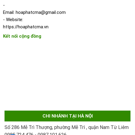
-
Email:
hoaphatcma@gmail.com
- Website:
https://hoaphatcma.vn
Kết nối cộng đồng
CHI NHÁNH TẠI HÀ NỘI
Số 286 Mễ Trì Thượng, phường Mễ Trì , quận Nam Từ Liêm
0985.724.476 - 0987.101.626