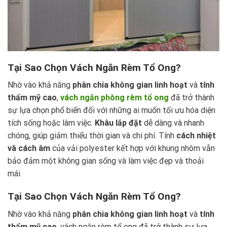
Tại Sao Chọn Vách Ngăn Rèm Tổ Ong?
Nhờ vào khả năng
phân chia không gian linh hoạt
và
tính
thẩm mỹ cao
,
vách ngăn phòng rèm tổ ong
đã trở thành
sự lựa chọn phổ biến đối với những ai muốn tối ưu hóa diện
tích sống hoặc làm việc.
Khâu lắp đặt
dễ dàng và nhanh
chóng, giúp giảm thiểu thời gian và chi phí. Tính
cách nhiệt
và cách âm
của vải polyester kết hợp với khung nhôm vẫn
bảo đảm một không gian sống và làm việc đẹp và thoải
mái.
Tại Sao Chọn Vách Ngăn Rèm Tổ Ong?
Nhờ vào khả năng
phân chia không gian linh hoạt
và
tính
thẩm mỹ cao
, vách ngăn rèm tổ ong đã trở thành sự lựa