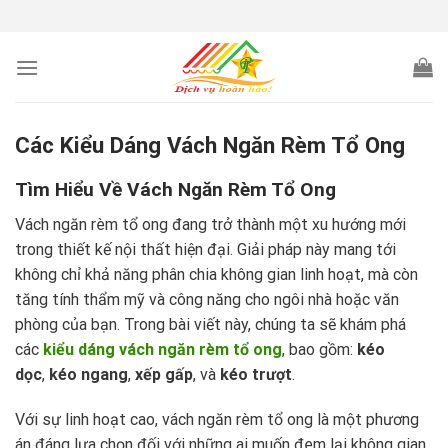
Skip
to
content
Các Kiểu Dáng Vách Ngăn Rèm Tổ Ong
Tìm Hiểu Về Vách Ngăn Rèm Tổ Ong
Vách ngăn rèm tổ ong đang trở thành một xu hướng mới
trong thiết kế nội thất hiện đại. Giải pháp này mang tới
không chỉ khả năng phân chia không gian linh hoạt, mà còn
tăng tính thẩm mỹ và công năng cho ngôi nhà hoặc văn
phòng của bạn. Trong bài viết này, chúng ta sẽ khám phá
các
kiểu dáng vách ngăn rèm tổ ong
, bao gồm:
kéo
dọc
,
kéo ngang
,
xếp gấp
, và
kéo trượt
.
Với sự linh hoạt cao, vách ngăn rèm tổ ong là một phương
án đáng lựa chọn đối với những ai muốn đem lại không gian