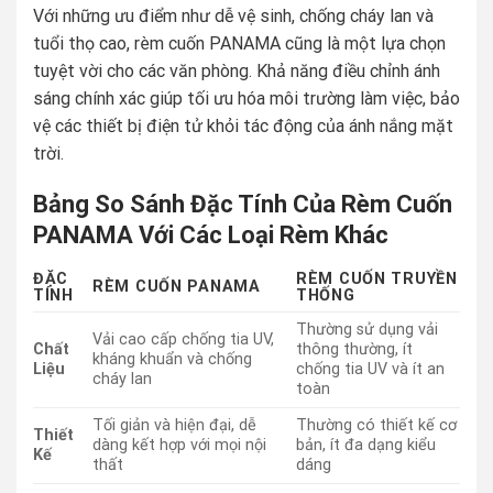
Với những ưu điểm như dễ vệ sinh, chống cháy lan và
tuổi thọ cao, rèm cuốn PANAMA cũng là một lựa chọn
tuyệt vời cho các văn phòng. Khả năng điều chỉnh ánh
sáng chính xác giúp tối ưu hóa môi trường làm việc, bảo
vệ các thiết bị điện tử khỏi tác động của ánh nắng mặt
trời.
Bảng So Sánh Đặc Tính Của Rèm Cuốn
PANAMA Với Các Loại Rèm Khác
ĐẶC
RÈM CUỐN TRUYỀN
RÈM CUỐN PANAMA
TÍNH
THỐNG
Thường sử dụng vải
Vải cao cấp chống tia UV,
Chất
thông thường, ít
kháng khuẩn và chống
Liệu
chống tia UV và ít an
cháy lan
toàn
Tối giản và hiện đại, dễ
Thường có thiết kế cơ
Thiết
dàng kết hợp với mọi nội
bản, ít đa dạng kiểu
Kế
thất
dáng