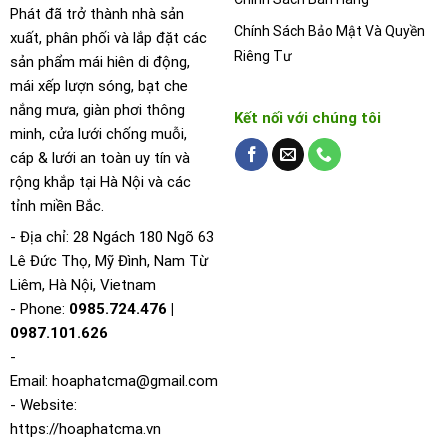
Phát đã trở thành nhà sản
Chính Sách Bảo Mật Và Quyền
xuất, phân phối và lắp đặt các
Riêng Tư
sản phẩm mái hiên di động,
mái xếp lượn sóng, bạt che
nắng mưa, giàn phơi thông
Kết nối với chúng tôi
minh, cửa lưới chống muỗi,
cáp & lưới an toàn uy tín và
rộng khắp tại Hà Nội và các
tỉnh miền Bắc.
- Địa chỉ: 28 Ngách 180 Ngõ 63
Lê Đức Thọ, Mỹ Đình, Nam Từ
Liêm, Hà Nội, Vietnam
- Phone:
0985.724.476 |
0987.101.626
-
Email:
hoaphatcma@gmail.com
- Website:
https://hoaphatcma.vn