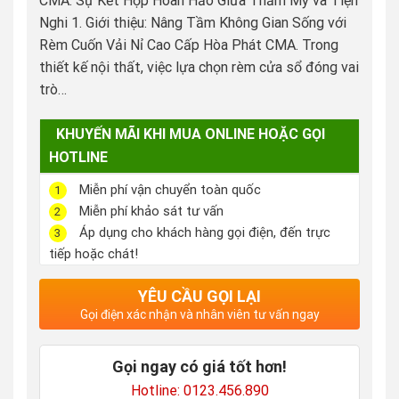
CMA: Sự Kết Hợp Hoàn Hảo Giữa Thẩm Mỹ và Tiện
Nghi 1. Giới thiệu: Nâng Tầm Không Gian Sống với
Rèm Cuốn Vải Nỉ Cao Cấp Hòa Phát CMA. Trong
thiết kế nội thất, việc lựa chọn rèm cửa sổ đóng vai
trò…
KHUYẾN MÃI KHI MUA ONLINE HOẶC GỌI
HOTLINE
Miễn phí vận chuyển toàn quốc
1
Miễn phí khảo sát tư vấn
2
Áp dụng cho khách hàng gọi điện, đến trực
3
tiếp hoặc chát!
YÊU CẦU GỌI LẠI
Gọi điện xác nhận và nhân viên tư vấn ngay
Gọi ngay có giá tốt hơn!
Hotline: 0123.456.890