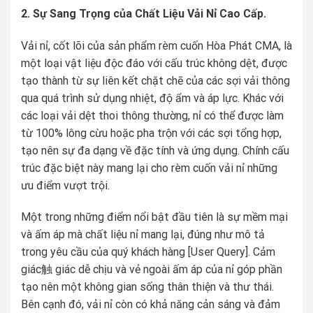
2. Sự Sang Trọng của Chất Liệu Vải Nỉ Cao Cấp.
Vải nỉ, cốt lõi của sản phẩm rèm cuốn Hòa Phát CMA, là
một loại vật liệu độc đáo với cấu trúc không dệt, được
tạo thành từ sự liên kết chặt chẽ của các sợi vải thông
qua quá trình sử dụng nhiệt, độ ẩm và áp lực. Khác với
các loại vải dệt thoi thông thường, nỉ có thể được làm
từ 100% lông cừu hoặc pha trộn với các sợi tổng hợp,
tạo nên sự đa dạng về đặc tính và ứng dụng. Chính cấu
trúc đặc biệt này mang lại cho rèm cuốn vải nỉ những
ưu điểm vượt trội.
Một trong những điểm nổi bật đầu tiên là sự mềm mại
và ấm áp mà chất liệu nỉ mang lại, đúng như mô tả
trong yêu cầu của quý khách hàng [User Query]. Cảm
giác触 giác dễ chịu và vẻ ngoài ấm áp của nỉ góp phần
tạo nên một không gian sống thân thiện và thư thái.
Bên cạnh đó, vải nỉ còn có khả năng cản sáng và đảm