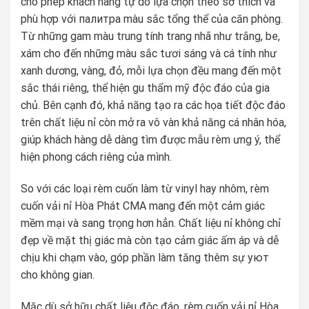
cho phép khách hàng tự do lựa chọn theo sở thích và
phù hợp với палитра màu sắc tổng thể của căn phòng.
Từ những gam màu trung tính trang nhã như trắng, be,
xám cho đến những màu sắc tươi sáng và cá tính như
xanh dương, vàng, đỏ, mỗi lựa chọn đều mang đến một
sắc thái riêng, thể hiện gu thẩm mỹ độc đáo của gia
chủ. Bên cạnh đó, khả năng tạo ra các họa tiết độc đáo
trên chất liệu nỉ còn mở ra vô vàn khả năng cá nhân hóa,
giúp khách hàng dễ dàng tìm được mẫu rèm ưng ý, thể
hiện phong cách riêng của mình.
So với các loại rèm cuốn làm từ vinyl hay nhôm, rèm
cuốn vải nỉ Hòa Phát CMA mang đến một cảm giác
mềm mại và sang trọng hơn hẳn. Chất liệu nỉ không chỉ
đẹp về mặt thị giác mà còn tạo cảm giác ấm áp và dễ
chịu khi chạm vào, góp phần làm tăng thêm sự уют
cho không gian.
Mặc dù sở hữu chất liệu độc đáo, rèm cuốn vải nỉ Hòa