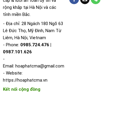
cáp & lưới an toàn uy tín và
rộng khắp tại Hà Nội và các
tỉnh miền Bắc.
- Địa chỉ: 28 Ngách 180 Ngõ 63
Lê Đức Thọ, Mỹ Đình, Nam Từ
Liêm, Hà Nội, Vietnam
- Phone:
0985.724.476 |
0987.101.626
-
Email:
hoaphatcma@gmail.com
- Website:
https://hoaphatcma.vn
Kết nối cộng đồng